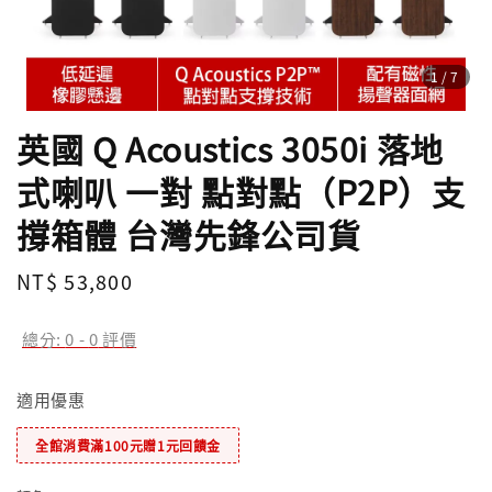
1
/7
英國 Q Acoustics 3050i 落地
式喇叭 一對 點對點（P2P）支
撐箱體 台灣先鋒公司貨
Regular
NT$ 53,800
price
總分:
0
-
0
評價
適用優惠
全館消費滿100元贈1元回饋金