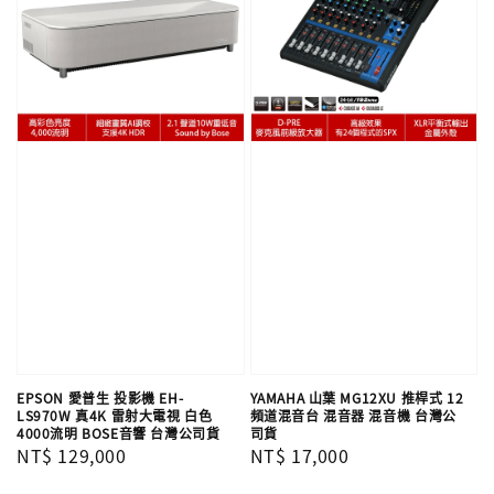
EPSON 愛普生 投影機 EH-
YAMAHA 山葉 MG12XU 推桿式 12
LS970W 真4K 雷射大電視 白色
頻道混音台 混音器 混音機 台灣公
4000流明 BOSE音響 台灣公司貨
司貨
Regular
NT$ 129,000
Regular
NT$ 17,000
price
price