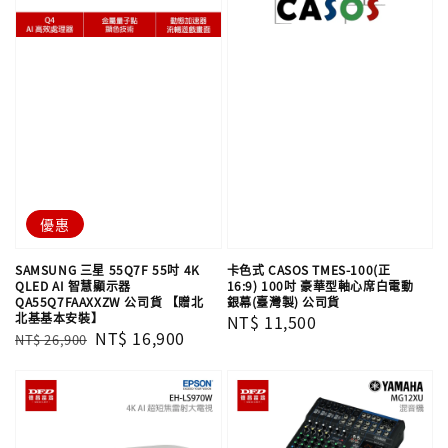
優惠
SAMSUNG 三星 55Q7F 55吋 4K
卡色式 CASOS TMES-100(正
QLED AI 智慧顯示器
16:9) 100吋 豪華型軸心席白電動
QA55Q7FAAXXZW 公司貨 【贈北
銀幕(臺灣製) 公司貨
北基基本安裝】
Regular
NT$ 11,500
Regular
Sale
NT$ 16,900
NT$ 26,900
price
price
price