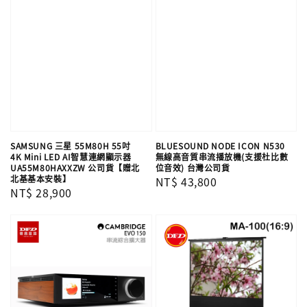
SAMSUNG 三星 55M80H 55吋
BLUESOUND NODE ICON N530
4K Mini LED AI智慧連網顯示器
無線高音質串流播放機(支援杜比數
UA55M80HAXXZW 公司貨【贈北
位音效) 台灣公司貨
北基基本安裝】
Regular
NT$ 43,800
Regular
NT$ 28,900
price
price