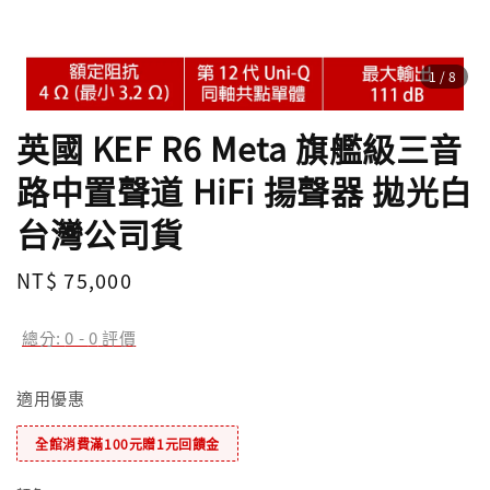
1
/8
英國 KEF R6 Meta 旗艦級三音
路中置聲道 HiFi 揚聲器 拋光白
台灣公司貨
Regular
NT$ 75,000
price
總分:
0
-
0
評價
適用優惠
全館消費滿100元贈1元回饋金