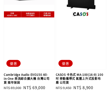
優惠
優惠
Cambridge Audio EVO150 All-
CASOS 卡色式 MA-100(16:9) 100
in-One 串流綜合擴大機 台灣公司
吋 移動攜帶式 氣壓上升式投影布
貨 兩年保固
幕 公司貨
Regular
Sale
NT$ 69,000
Regular
Sale
NT$ 8,900
NT$ 89,000
NT$ 9,450
price
price
price
price