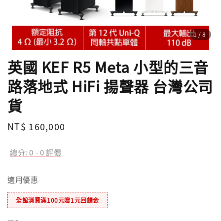
1
/8
英國 KEF R5 Meta 小型的三音
路落地式 HiFi 揚聲器 台灣公司
貨
Regular
NT$ 160,000
price
總分:
0
-
0
評價
適用優惠
全館消費滿100元贈1元回饋金