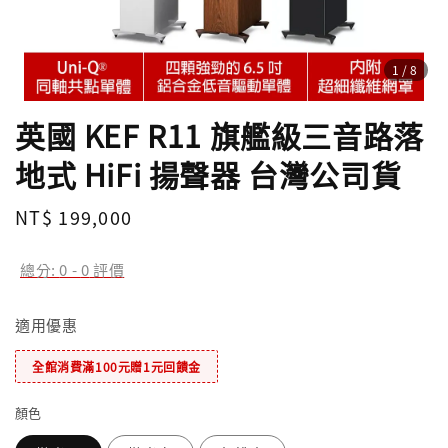
1
/8
英國 KEF R11 旗艦級三音路落
地式 HiFi 揚聲器 台灣公司貨
Regular
NT$ 199,000
price
總分:
0
-
0
評價
適用優惠
全館消費滿100元贈1元回饋金
顏色