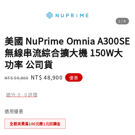
1
/4
美國 NuPrime Omnia A300SE
無線串流綜合擴大機 150W大
功率 公司貨
Regular
Sale
NT$ 48,900
優惠
NT$ 59,800
price
price
總分:
0
-
0
評價
適用優惠
全館消費滿100元贈1元回饋金