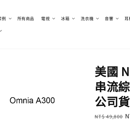
案例
所有商品
電視
冰箱
洗衣機
音響
耳
美國 Nu
串流綜
公司貨
Regular
S
N
NT$ 49,800
price
p