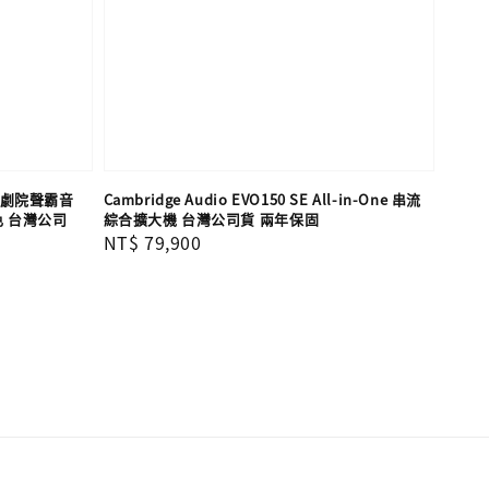
r 家庭劇院聲霸音
Cambridge Audio EVO150 SE All-in-One 串流
色 台灣公司
綜合擴大機 台灣公司貨 兩年保固
Regular
NT$ 79,900
price