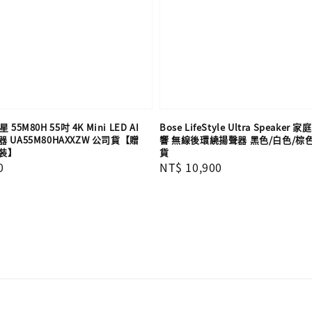
 55M80H 55吋 4K Mini LED AI
Bose LifeStyle Ultra Speake
UA55M80HAXXZW 公司貨【贈
響 無線後環繞揚聲器 黑色/白色/棕
裝】
貨
0
Regular
NT$ 10,900
price