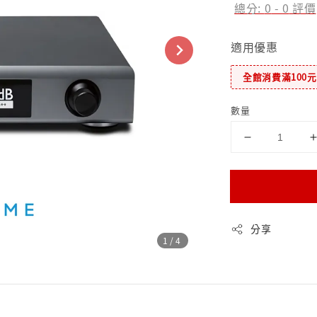
總分:
0
-
0
評價
適用優惠
全館消費滿100
數量
分享
1
/4