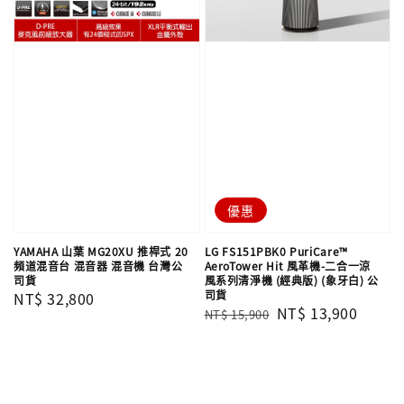
優惠
YAMAHA 山葉 MG20XU 推桿式 20
LG FS151PBK0 PuriCare™
頻道混音台 混音器 混音機 台灣公
AeroTower Hit 風革機-二合一涼
司貨
風系列清淨機 (經典版) (象牙白) 公
司貨
Regular
NT$ 32,800
Regular
Sale
NT$ 13,900
NT$ 15,900
price
price
price