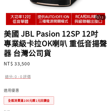
1
/3
美國 JBL Pasion 12SP 12吋
專業級卡拉OK喇叭 重低音揚聲
器 台灣公司貨
Regular
NT$ 33,500
price
總分:
0
-
0
評價
適用優惠
全館消費滿100元贈1元回饋金