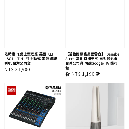
限時贈P1桌上型底座 英國 KEF
【活動贈原廠桌面雲台】 Dangbei
LSX II LT Hi-Fi 主動式 串流 無線
Atom 當貝 可攜帶式 雷射投影機
喇叭 台灣公司貨
台灣公司貨 內建Google TV 攜行
包
Regular
NT$ 31,900
Regular
從
NT$ 1,190
起
price
price