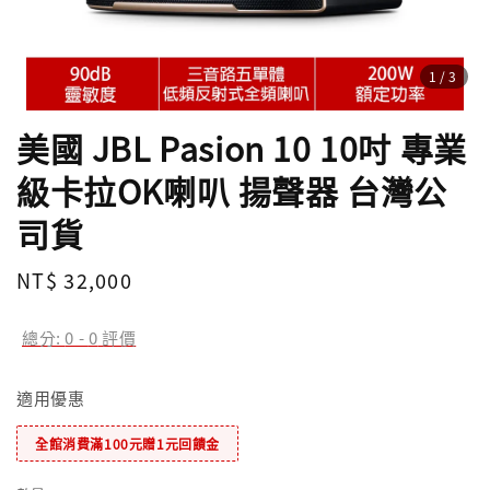
1
/3
美國 JBL Pasion 10 10吋 專業
級卡拉OK喇叭 揚聲器 台灣公
司貨
Regular
NT$ 32,000
price
總分:
0
-
0
評價
適用優惠
全館消費滿100元贈1元回饋金