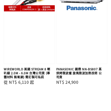
WIREWORLD 美國 STREAM 8 喇
PANASONIC 國際 NN-BS807 蒸
叭線 2.0M - 6.0M 台灣公司貨 (導
烘烤微波爐 旋風微波加熱技術 公
體材料 無氧銅) 需訂製可私訊
司貨
Regular
從
NT$ 6,110
起
Regular
NT$ 24,900
price
price