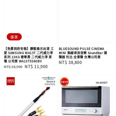
優惠
【免費到府安裝】靜態展示出清 三
BLUESOUND PULSE CINEMA
星 SAMSUNG WA13T 二代威力淨
MINI 無線串流音樂 Soundbar 揚
系列 13KG 奢華黑 二代威力淨 家
聲器 杜比 全景聲 台灣公司貨
電 公司貨 WA13T5360BV
Regular
NT$ 38,800
Regular
Sale
NT$ 11,900
NT$ 18,900
price
price
price