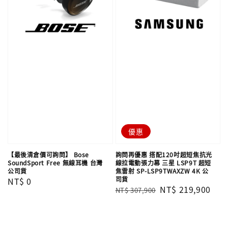
優惠
【最後清倉價可詢問】 Bose
詢問再優惠 搭配120吋超短焦抗光
SoundSport Free 無線耳機 台灣
線拉電動張力幕 三星 LSP9T 超短
公司貨
焦雷射 SP-LSP9TWAXZW 4K 公
司貨
Regular
NT$ 0
Regular
Sale
NT$ 219,900
NT$ 307,900
price
price
price