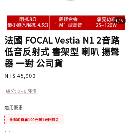
1
/8
法國 FOCAL Vestia N1 2音路
低音反射式 書架型 喇叭 揚聲
器 一對 公司貨
Regular
NT$ 45,900
price
總分:
0
-
0
評價
適用優惠
全館消費滿100元贈1元回饋金