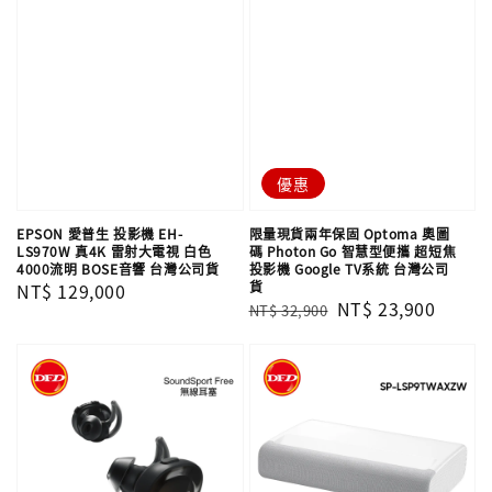
優惠
EPSON 愛普生 投影機 EH-
限量現貨兩年保固 Optoma 奧圖
LS970W 真4K 雷射大電視 白色
碼 Photon Go 智慧型便攜 超短焦
4000流明 BOSE音響 台灣公司貨
投影機 Google TV系統 台灣公司
貨
Regular
NT$ 129,000
Regular
Sale
NT$ 23,900
NT$ 32,900
price
price
price