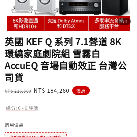
1
/9
英國 KEF Q 系列 7.1聲道 8K
環繞家庭劇院組 雪霧白
AccuEQ 音場自動效正 台灣公
司貨
Regular
Sale
NT$ 184,280
優惠
NT$ 216,800
price
price
總分:
0
-
0
評價
適用優惠