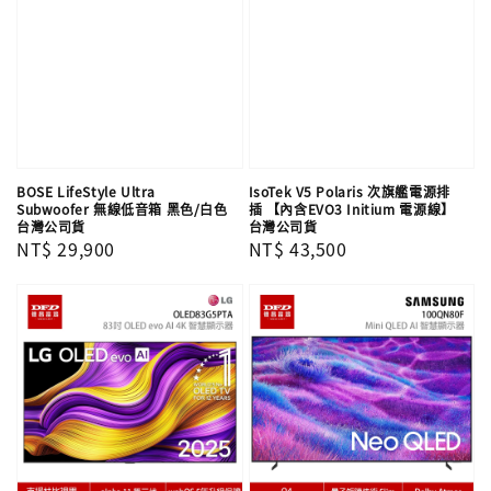
BOSE LifeStyle Ultra
IsoTek V5 Polaris 次旗艦電源排
Subwoofer 無線低音箱 黑色/白色
插 【內含EVO3 Initium 電源線】
台灣公司貨
台灣公司貨
Regular
NT$ 29,900
Regular
NT$ 43,500
price
price