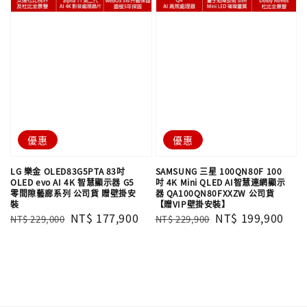
優惠
優惠
LG 樂金 OLED83G5PTA 83吋
SAMSUNG 三星 100QN80F 100
OLED evo AI 4K 智慧顯示器 G5
吋 4K Mini QLED AI智慧連網顯示
零間隙藝廊系列 公司貨 贈壁掛安
器 QA100QN80FXXZW 公司貨
裝
【贈VIP壁掛安裝】
Regular
Sale
NT$ 177,900
Regular
Sale
NT$ 199,900
NT$ 229,000
NT$ 229,900
price
price
price
price