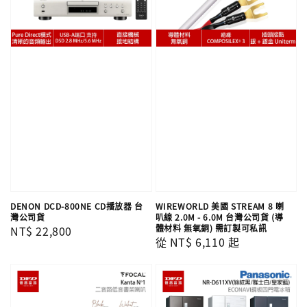
DENON DCD-800NE CD播放器 台
WIREWORLD 美國 STREAM 8 喇
灣公司貨
叭線 2.0M - 6.0M 台灣公司貨 (導
體材料 無氧銅) 需訂製可私訊
Regular
NT$ 22,800
Regular
從
NT$ 6,110
起
price
price