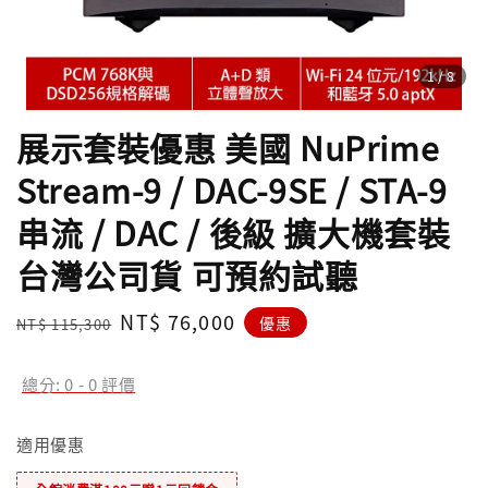
1
/8
展示套裝優惠 美國 NuPrime
Stream-9 / DAC-9SE / STA-9
串流 / DAC / 後級 擴大機套裝
台灣公司貨 可預約試聽
Regular
Sale
NT$ 76,000
優惠
NT$ 115,300
price
price
總分:
0
-
0
評價
適用優惠