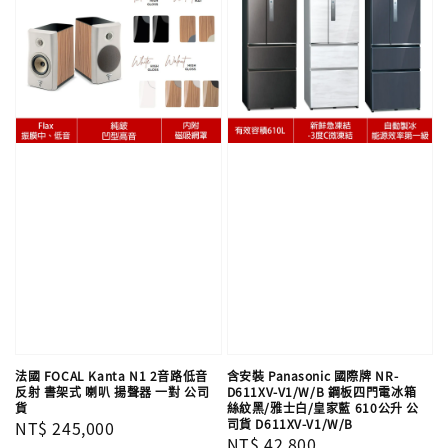
法國 FOCAL Kanta N1 2音路低音
含安裝 Panasonic 國際牌 NR-
反射 書架式 喇叭 揚聲器 一對 公司
D611XV-V1/W/B 鋼板四門電冰箱
貨
絲紋黑/雅士白/皇家藍 610公升 公
司貨 D611XV-V1/W/B
Regular
NT$ 245,000
Regular
NT$ 42,800