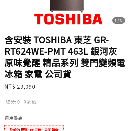
1
/3
含安裝 TOSHIBA 東芝 GR-
RT624WE-PMT 463L 銀河灰
原味覺醒 精品系列 雙門變頻電
冰箱 家電 公司貨
Regular
NT$ 29,090
price
總分:
0
-
0
評價
適用優惠
全館消費滿100元贈1元回饋金