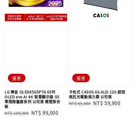
優惠
優惠
LG 樂金 OLED65G5PTA 65吋
卡色式 CASOS AS-ALD-120 超短
OLED evo AI 4K 智慧顯示器 G5
焦抗光電動張力幕 公司貨
零間隙藝廊系列 公司貨 贈壁掛安
Regular
Sale
NT$ 59,900
NT$ 65,000
裝
price
price
Regular
Sale
NT$ 99,000
NT$ 109,000
price
price