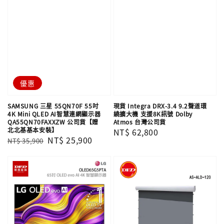
優惠
SAMSUNG 三星 55QN70F 55吋
現貨 Integra DRX-3.4 9.2聲道環
4K Mini QLED AI智慧連網顯示器
繞擴大機 支援8K訊號 Dolby
QA55QN70FAXXZW 公司貨【贈
Atmos 台灣公司貨
北北基基本安裝】
Regular
NT$ 62,800
Regular
Sale
NT$ 25,900
NT$ 35,900
price
price
price