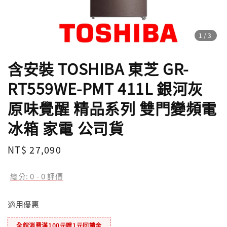
1
/3
含安裝 TOSHIBA 東芝 GR-
RT559WE-PMT 411L 銀河灰
原味覺醒 精品系列 雙門變頻電
冰箱 家電 公司貨
Regular
NT$ 27,090
price
總分:
0
-
0
評價
適用優惠
全館消費滿100元贈1元回饋金