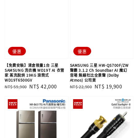
優惠
優惠
【免費安裝】清倉限量1台 三星
SAMSUNG 三星 HW-QS700F/ZW
SAMSUNG 洗衣機 WD19T AI 衣管
聲霸 3.1.2 Ch Soundbar AI 魔幻
家 蒸洗脫烘 19KG 滾筒式
音場 無線杜比全景聲 (Dolby
WD19T6500GV
Atmos) 公司貨
Regular
Sale
NT$ 42,000
Regular
Sale
NT$ 19,900
NT$ 59,900
NT$ 22,900
price
price
price
price