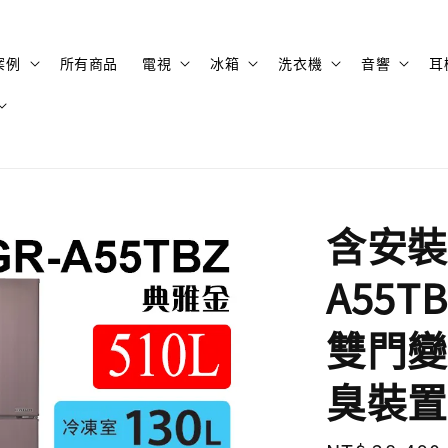
案例
所有商品
電視
冰箱
洗衣機
音響
耳
含安裝 
A55T
雙門變
臭裝置