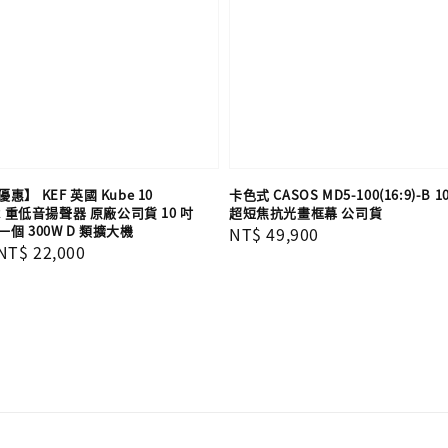
】 KEF 英國 Kube 10
卡色式 CASOS MD5-100(16:9)-B
R 重低音揚聲器 原廠公司貨 10 吋
超短焦抗光畫框幕 公司貨
個 300W D 類擴大機
Regular
NT$ 49,900
Sale
NT$ 22,000
price
price