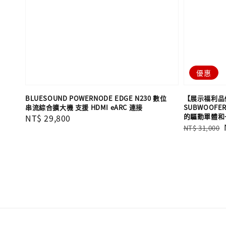
優惠
BLUESOUND POWERNODE EDGE N230 數位
【展示福利品優惠
串流綜合擴大機 支援 HDMI eARC 連接
SUBWOOFE
的驅動單體和一
Regular
NT$ 29,800
Regular
NT$ 31,000
price
price