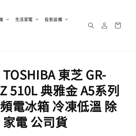
機
生活家電
投影設備
TOSHIBA 東芝 GR-
BZ 510L 典雅金 A5系列
頻電冰箱 冷凍低溫 除
 家電 公司貨