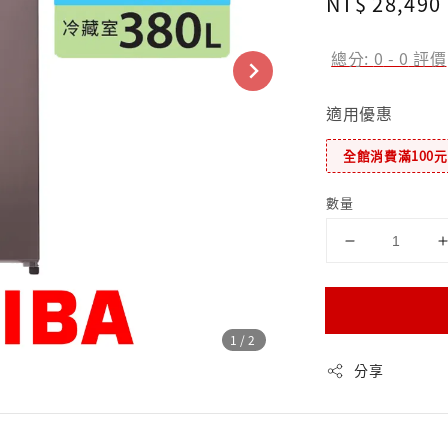
Regular
NT$ 28,490
price
總分:
0
-
0
評價
適用優惠
全館消費滿100
數量
1
/2
分享