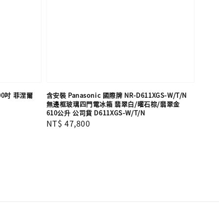
 100吋 菲涅爾
含安裝 Panasonic 國際牌 NR-D611XGS-W/T/N
無邊框玻璃四門電冰箱 翡翠白/曜石棕/翡翠金
610公升 公司貨 D611XGS-W/T/N
Regular
NT$ 47,800
price