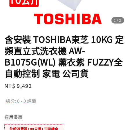
1
/2
含安裝 TOSHIBA東芝 10KG 定
頻直立式洗衣機 AW-
B1075G(WL) 薰衣紫 FUZZY全
自動控制 家電 公司貨
Regular
NT$ 9,490
price
總分:
0
-
0
評價
適用優惠
全館消費滿100元贈1元回饋金