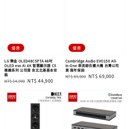
優惠
優惠
LG 樂金 OLED48C5PTA 48吋
Cambridge Audio EVO150 All-
OLED evo AI 4K 智慧顯示器 C5
in-One 串流綜合擴大機 台灣公司
極緻系列 公司貨 含北北基基本安
貨 兩年保固
裝
Regular
Sale
NT$ 69,000
NT$ 89,000
Regular
Sale
NT$ 44,900
NT$ 54,900
price
price
price
price