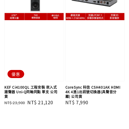
優惠
KEF Ci4100QL 工程安裝 崁入式
CoreSync 科信 CSH401AK HDMI
揚聲器 Uni-Q同軸同點 單支​​​​​​​ 公司
4K 4進1出訊號切換器(具聲音分
貨
離) 公司貨
Regular
Sale
NT$ 21,120
Regular
NT$ 7,990
NT$ 23,900
price
price
price