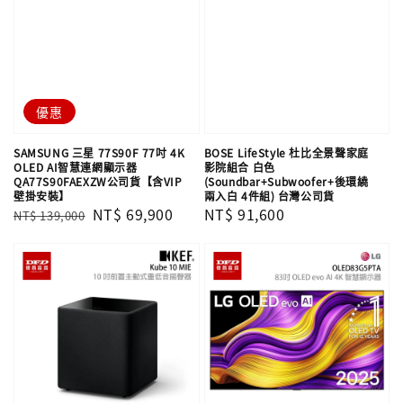
優惠
SAMSUNG 三星 77S90F 77吋 4K
BOSE LifeStyle 杜比全景聲家庭
OLED AI智慧連網顯示器
影院組合 白色
QA77S90FAEXZW公司貨【含VIP
(Soundbar+Subwoofer+後環繞
壁掛安裝】
兩入白 4件組) 台灣公司貨
Regular
Sale
NT$ 69,900
Regular
NT$ 91,600
NT$ 139,000
price
price
price