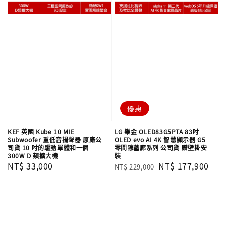
優惠
KEF 英國 Kube 10 MIE
LG 樂金 OLED83G5PTA 83吋
Subwoofer 重低音揚聲器 原廠公
OLED evo AI 4K 智慧顯示器 G5
司貨 10 吋的驅動單體和一個
零間隙藝廊系列 公司貨 贈壁掛安
300W D 類擴大機
裝
Regular
NT$ 33,000
Regular
Sale
NT$ 177,900
NT$ 229,000
price
price
price