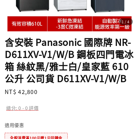
1
/4
含安裝 Panasonic 國際牌 NR-
D611XV-V1/W/B 鋼板四門電冰
箱 絲紋黑/雅士白/皇家藍 610
公升 公司貨 D611XV-V1/W/B
Regular
NT$ 42,800
price
總分:
0
-
0
評價
適用優惠
全館消費滿100元贈1元回饋金