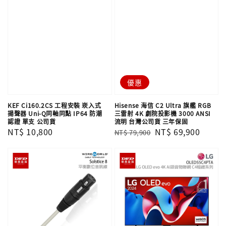
優惠
KEF Ci160.2CS 工程安裝 崁入式
Hisense 海信 C2 Ultra 旗艦 RGB
揚聲器 Uni-Q同軸同點 IP64 防潮
三雷射 4K 劇院投影機 3000 ANSI
認證 單支​​​​​​​ 公司貨
流明 台灣公司貨 三年保固
Regular
NT$ 10,800
Regular
Sale
NT$ 69,900
NT$ 79,900
price
price
price