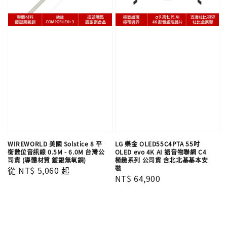
WIREWORLD 美國 Solstice 8 平
LG 樂金 OLED55C4PTA 55吋
衡數位音訊線 0.5M - 6.0M 台灣公
OLED evo 4K AI 語音物聯網 C4
司貨 (導體材質 鍍銀無氧銅)
極緻系列 公司貨 含北北基基本安
裝
Regular
從
NT$ 5,060
起
Regular
NT$ 64,900
price
price