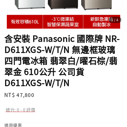
1
/4
含安裝 Panasonic 國際牌 NR-
D611XGS-W/T/N 無邊框玻璃
四門電冰箱 翡翠白/曜石棕/翡
翠金 610公升 公司貨
D611XGS-W/T/N
Regular
NT$ 47,800
price
總分:
0
-
0
評價
適用優惠