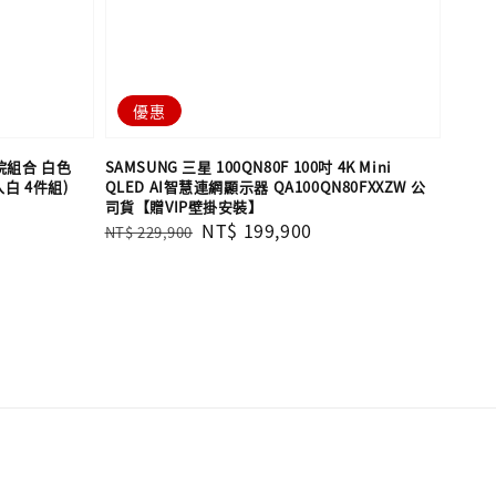
優惠
影院組合 白色
SAMSUNG 三星 100QN80F 100吋 4K Mini
入白 4件組)
QLED AI智慧連網顯示器 QA100QN80FXXZW 公
司貨【贈VIP壁掛安裝】
Regular
Sale
NT$ 199,900
NT$ 229,900
price
price