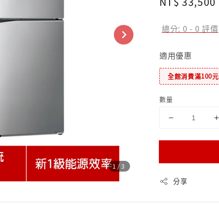
Regular
NT$ 33,500
price
總分:
0
-
0
評價
適用優惠
全館消費滿100
數量
1
/3
分享