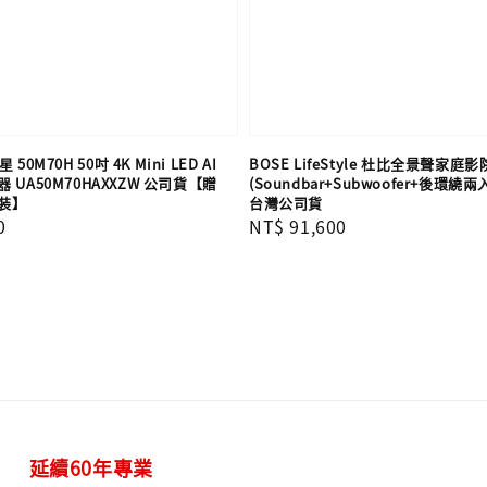
 50M70H 50吋 4K Mini LED AI
BOSE LifeStyle 杜比全景聲家庭
UA50M70HAXXZW 公司貨【贈
(Soundbar+Subwoofer+後環繞兩
裝】
台灣公司貨
0
Regular
NT$ 91,600
price
延續60年專業