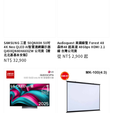
SAMSUNG 三星 50QN80H 50吋
Audioquest 美國線聖 Forest 48
4K Neo QLED AI智慧連網顯示器
森林48 超高速 48Gbps HDMI 2.1
QA50QN80HAXXZW 公司貨【贈
線 台灣公司貨
北北基基本安裝】
Regular
從
NT$ 2,900
起
Regular
NT$ 32,900
price
price