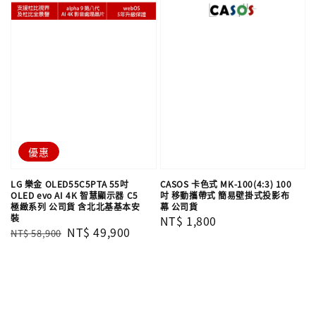
優惠
LG 樂金 OLED55C5PTA 55吋
CASOS 卡色式 MK-100(4:3) 100
OLED evo AI 4K 智慧顯示器 C5
吋 移動攜帶式 簡易壁掛式投影布
極緻系列 公司貨 含北北基基本安
幕 公司貨
裝
Regular
NT$ 1,800
Regular
Sale
NT$ 49,900
NT$ 58,900
price
price
price