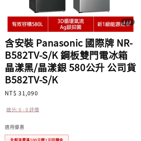
1
/3
含安裝 Panasonic 國際牌 NR-
B582TV-S/K 鋼板雙門電冰箱
晶漾黑/晶漾銀 580公升 公司貨
B582TV-S/K
Regular
NT$ 31,090
price
總分:
0
-
0
評價
適用優惠
全館消費滿100元贈1元回饋金