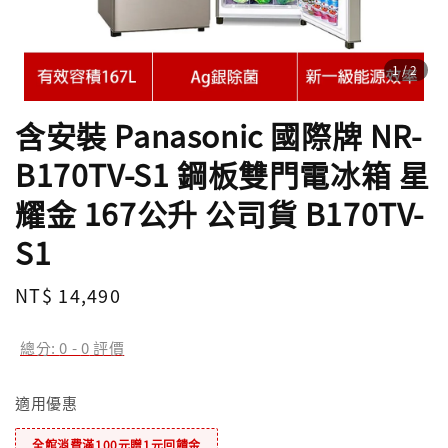
1
/2
含安裝 Panasonic 國際牌 NR-
B170TV-S1 鋼板雙門電冰箱 星
耀金 167公升 公司貨 B170TV-
S1
Regular
NT$ 14,490
price
總分:
0
-
0
評價
適用優惠
全館消費滿100元贈1元回饋金