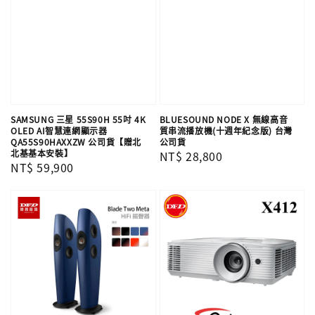
SAMSUNG 三星 55S90H 55吋 4K
BLUESOUND NODE X 無線高音
OLED AI智慧連網顯示器
質串流播放機(十週年紀念版) 台灣
QA55S90HAXXZW 公司貨【贈北
公司貨
北基基本安裝】
Regular
NT$ 28,800
Regular
NT$ 59,900
price
price