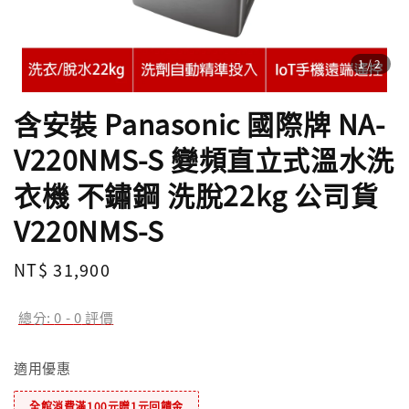
1
/2
含安裝 Panasonic 國際牌 NA-
V220NMS-S 變頻直立式溫水洗
衣機 不鏽鋼 洗脫22kg 公司貨
V220NMS-S
Regular
NT$ 31,900
price
總分:
0
-
0
評價
適用優惠
全館消費滿100元贈1元回饋金