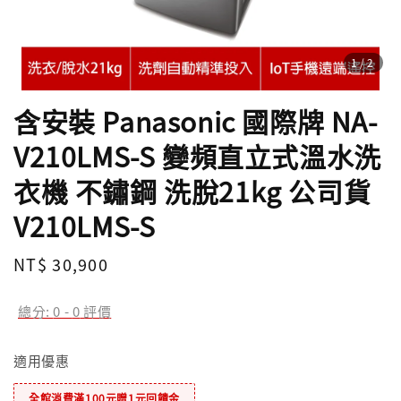
1
/2
含安裝 Panasonic 國際牌 NA-
V210LMS-S 變頻直立式溫水洗
衣機 不鏽鋼 洗脫21kg 公司貨
V210LMS-S
Regular
NT$ 30,900
price
總分:
0
-
0
評價
適用優惠
全館消費滿100元贈1元回饋金