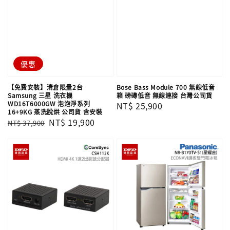
優惠
【免費安裝】清倉限量2台
Bose Bass Module 700 無線低音
Samsung 三星 洗衣機
箱 磅礡低音 無線連接 台灣公司貨
WD16T6000GW 泡泡淨系列
Regular
NT$ 25,900
16+9KG 蒸洗脫烘 公司貨 含安裝
price
Regular
Sale
NT$ 19,900
NT$ 37,900
price
price