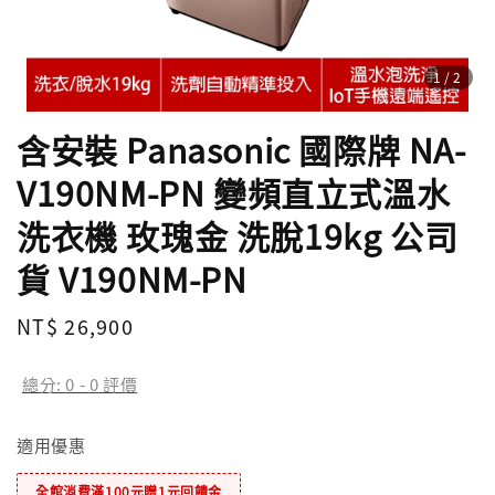
1
/2
含安裝 Panasonic 國際牌 NA-
V190NM-PN 變頻直立式溫水
洗衣機 玫瑰金 洗脫19kg 公司
貨 V190NM-PN
Regular
NT$ 26,900
price
總分:
0
-
0
評價
適用優惠
全館消費滿100元贈1元回饋金