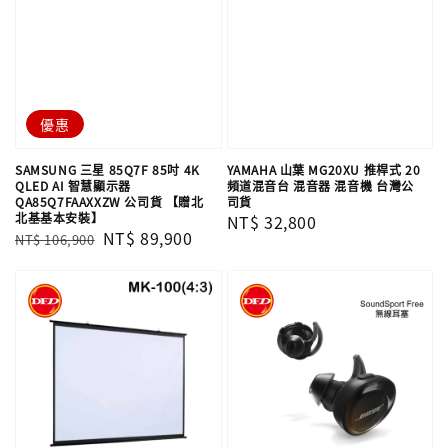
優惠
SAMSUNG 三星 85Q7F 85吋 4K
YAMAHA 山葉 MG20XU 推桿式 20
QLED AI 智慧顯示器
頻道混音台 混音器 混音機 台灣公
QA85Q7FAAXXZW 公司貨 【贈北
司貨
北基基本安裝】
Regular
NT$ 32,800
Regular
Sale
NT$ 89,900
NT$ 106,900
price
price
price