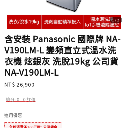
1
/2
含安裝 Panasonic 國際牌 NA-
V190LM-L 變頻直立式溫水洗
衣機 炫銀灰 洗脫19kg 公司貨
NA-V190LM-L
Regular
NT$ 26,900
price
總分:
0
-
0
評價
適用優惠
全館消費滿100元贈1元回饋金