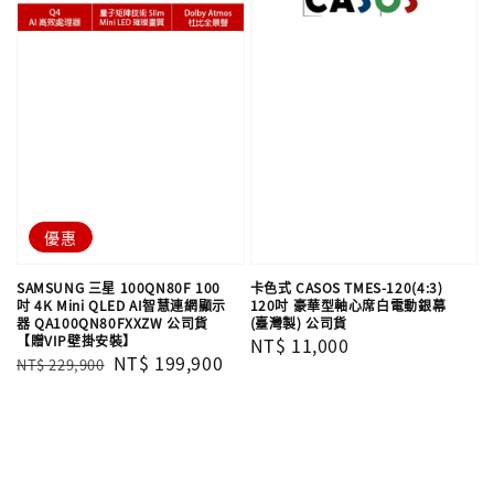
優惠
SAMSUNG 三星 100QN80F 100
卡色式 CASOS TMES-120(4:3)
吋 4K Mini QLED AI智慧連網顯示
120吋 豪華型軸心席白電動銀幕
器 QA100QN80FXXZW 公司貨
(臺灣製) 公司貨
【贈VIP壁掛安裝】
Regular
NT$ 11,000
Regular
Sale
NT$ 199,900
NT$ 229,900
price
price
price