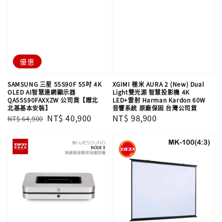
優惠
SAMSUNG 三星 55S90F 55吋 4K
XGIMI 極米 AURA 2 (New) Dual
OLED AI智慧連網顯示器
Light雙光源 智慧投影機 4K
QA55S90FAXXZW 公司貨【贈北
LED+雷射 Harman Kardon 60W
北基基本安裝】
音響系統 原廠保固 台灣公司貨
Regular
Sale
NT$ 40,900
Regular
NT$ 98,900
NT$ 64,900
price
price
price