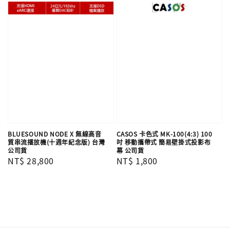
BLUESOUND NODE X 無線高音
CASOS 卡色式 MK-100(4:3) 100
質串流播放機(十週年紀念版) 台灣
吋 移動攜帶式 簡易壁掛式投影布
公司貨
幕 公司貨
Regular
NT$ 28,800
Regular
NT$ 1,800
price
price