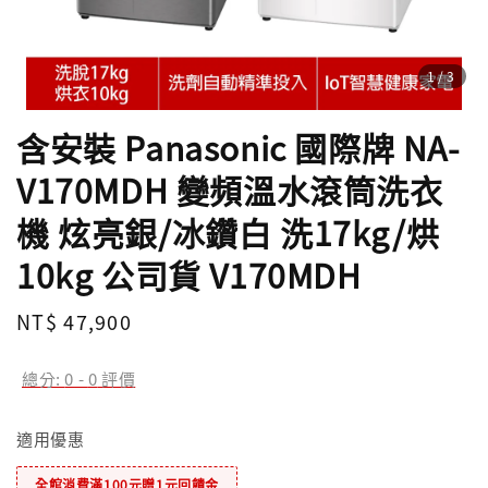
1
/3
含安裝 Panasonic 國際牌 NA-
V170MDH 變頻溫水滾筒洗衣
機 炫亮銀/冰鑽白 洗17kg/烘
10kg 公司貨 V170MDH
Regular
NT$ 47,900
price
總分:
0
-
0
評價
適用優惠
全館消費滿100元贈1元回饋金