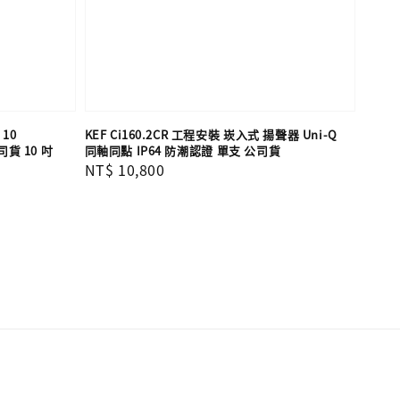
10
KEF Ci160.2CR 工程安裝 崁入式 揚聲器 Uni-Q
貨 10 吋
同軸同點 IP64 防潮認證 單支​​​​​​​ 公司貨
Regular
NT$ 10,800
price