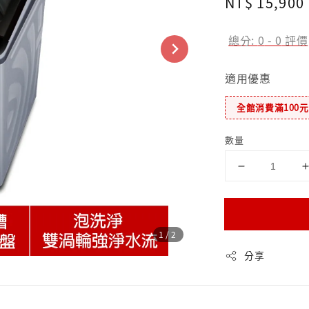
Regular
NT$ 15,900
price
總分:
0
-
0
評價
適用優惠
全館消費滿100
數量
1
/2
分享