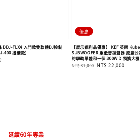
優惠
先鋒 DDJ-FLX4 入門款雙軟體DJ控制
【展示福利品優惠】 KEF 英國 Kube 
J-400 接續款)
SUBWOOFER 重低音揚聲器 原廠公司
的驅動單體和一個 300W D 類擴大機
0
Regular
Sale
NT$ 22,000
NT$ 31,000
price
price
延續60年專業