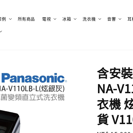
案例
所有商品
電視
冰箱
洗衣機
音響
耳
含安裝 
NA-V
衣機 炫
貨 V11