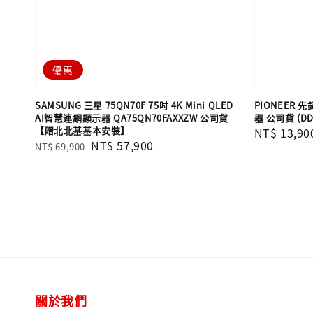
優惠
SAMSUNG 三星 75QN70F 75吋 4K Mini QLED
PIONEER 
AI智慧連網顯示器 QA75QN70FAXXZW 公司貨
器 公司貨 (DD
【贈北北基基本安裝】
Regular
NT$ 13,90
Regular
Sale
NT$ 57,900
NT$ 69,900
price
price
price
關於我們