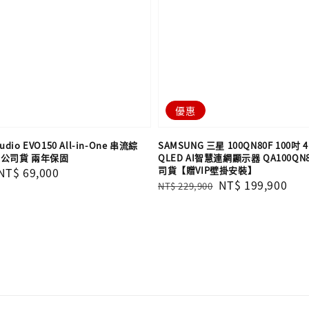
優惠
udio EVO150 All-in-One 串流綜
SAMSUNG 三星 100QN80F 100吋 4K
灣公司貨 兩年保固
QLED AI智慧連網顯示器 QA100QN8
司貨【贈VIP壁掛安裝】
Sale
NT$ 69,000
Regular
Sale
NT$ 199,900
NT$ 229,900
price
price
price