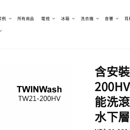
案例
所有商品
電視
冰箱
洗衣機
音響
耳
含安裝 
200H
能洗滾
水下層