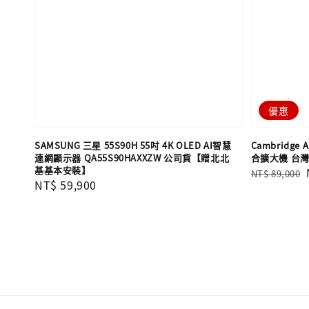
優惠
SAMSUNG 三星 55S90H 55吋 4K OLED AI智慧
Cambridge A
連網顯示器 QA55S90HAXXZW 公司貨【贈北北
合擴大機 台
基基本安裝】
Regular
NT$ 89,000
Regular
NT$ 59,900
price
price