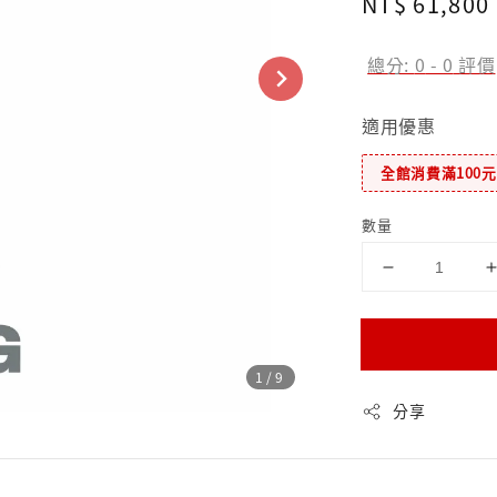
Regular
NT$ 61,800
price
總分:
0
-
0
評價
適用優惠
全館消費滿100
數量
1
/9
分享