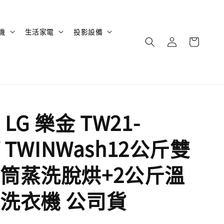
機
生活家電
投影設備
LG 樂金 TW21-
V TWINWash12公斤雙
筒蒸洗脫烘+2公斤溫
洗衣機 公司貨