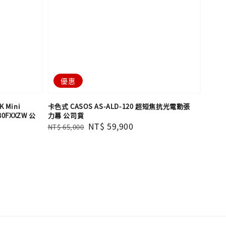
優惠
 Mini
卡色式 CASOS AS-ALD-120 超短焦抗光電動張
0FXXZW 公
力幕 公司貨
Regular
Sale
NT$ 59,900
NT$ 65,000
price
price