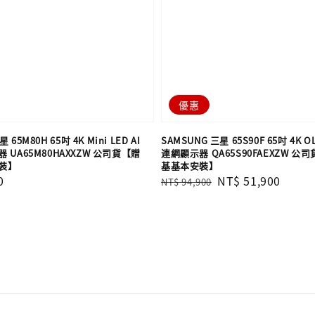
優惠
 65M80H 65吋 4K Mini LED AI
SAMSUNG 三星 65S90F 65吋 4K O
UA65M80HAXXZW 公司貨【贈
連網顯示器 QA65S90FAEXZW 公
裝】
基基本安裝】
0
Regular
Sale
NT$ 51,900
NT$ 94,900
price
price