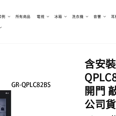
案例
所有商品
電視
冰箱
洗衣機
音響
耳
含安裝 
QPLC
開門 
公司貨