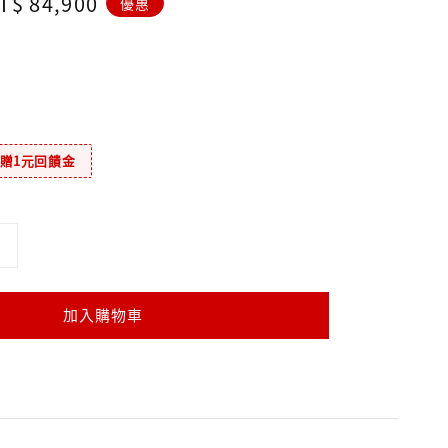
ale
T$ 84,900
優惠
rice
元贈1元回饋金
加入購物車