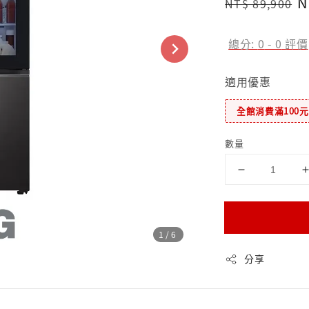
Regular
S
N
NT$ 89,900
price
p
總分:
0
-
0
評價
適用優惠
全館消費滿100
數量
1
/6
分享