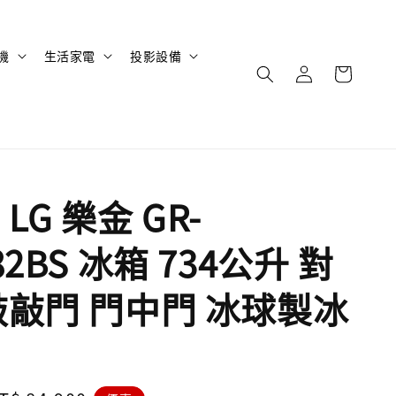
機
生活家電
投影設備
LG 樂金 GR-
82BS 冰箱 734公升 對
敲敲門 門中門 冰球製冰