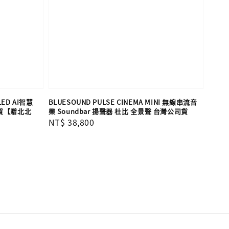
LED AI智慧
BLUESOUND PULSE CINEMA MINI 無線串流音
司貨【贈北北
樂 Soundbar 揚聲器 杜比 全景聲 台灣公司貨
Regular
NT$ 38,800
price