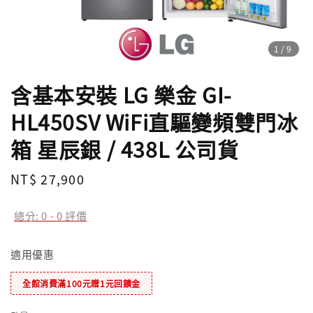
1
/9
含基本安裝 LG 樂金 GI-
HL450SV WiFi直驅變頻雙門冰
箱 星辰銀 / 438L 公司貨
Regular
NT$ 27,900
price
總分:
0
-
0
評價
適用優惠
全館消費滿100元贈1元回饋金