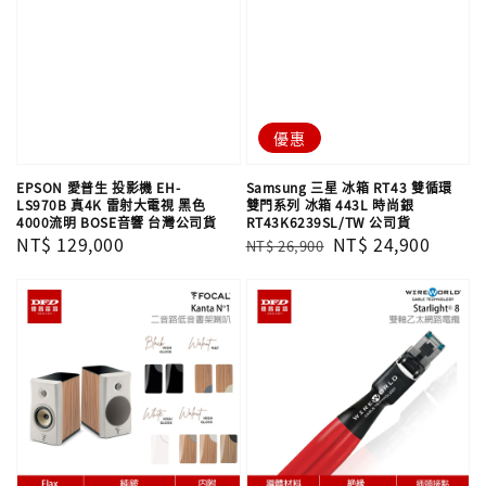
優惠
EPSON 愛普生 投影機 EH-
Samsung 三星 冰箱 RT43 雙循環
LS970B 真4K 雷射大電視 黑色
雙門系列 冰箱 443L 時尚銀
4000流明 BOSE音響 台灣公司貨
RT43K6239SL/TW 公司貨
Regular
NT$ 129,000
Regular
Sale
NT$ 24,900
NT$ 26,900
price
price
price