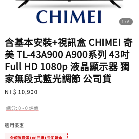
1
/6
含基本安裝+視訊盒 CHIMEI 奇
美 TL-43A900 A900系列 43吋
Full HD 1080p 液晶顯示器 獨
家無段式藍光調節 公司貨
Regular
NT$ 10,900
price
總分:
0
-
0
評價
適用優惠
全館消費滿100元贈1元回饋金