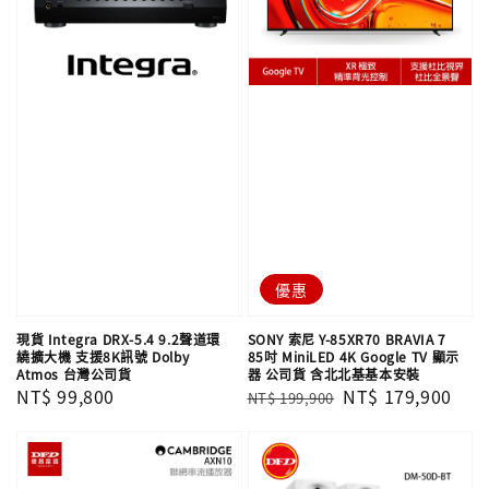
優惠
現貨 Integra DRX-5.4 9.2聲道環
SONY 索尼 Y-85XR70 BRAVIA 7
繞擴大機 支援8K訊號 Dolby
85吋 MiniLED 4K Google TV 顯示
Atmos 台灣公司貨
器 公司貨 含北北基基本安裝
Regular
NT$ 99,800
Regular
Sale
NT$ 179,900
NT$ 199,900
price
price
price