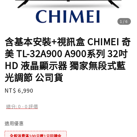
1
/6
含基本安裝+視訊盒 CHIMEI 奇
美 TL-32A900 A900系列 32吋
HD 液晶顯示器 獨家無段式藍
光調節 公司貨
Regular
NT$ 6,990
price
總分:
0
-
0
評價
適用優惠
全館消費滿100元贈1元回饋金