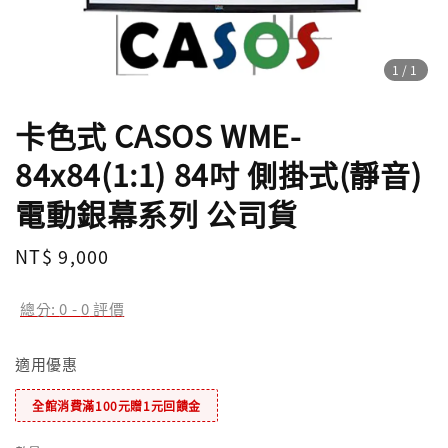
1
/1
卡色式 CASOS WME-
84x84(1:1) 84吋 側掛式(靜音)
電動銀幕系列 公司貨
Regular
NT$ 9,000
price
總分:
0
-
0
評價
適用優惠
全館消費滿100元贈1元回饋金