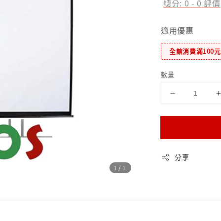
總分:
0
-
0
評價
適用優惠
全館消費滿100
數量
分享
1
/1