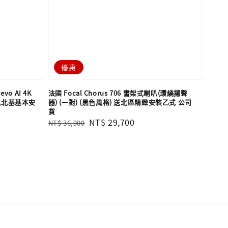
優惠
vo AI 4K
法國 Focal Chorus 706 書架式喇叭(環繞揚聲
含北北基基本安
器) (一對) (黑色風格) 送北區精緻安裝乙式 公司
貨
Regular
Sale
NT$ 29,700
NT$ 36,900
price
price