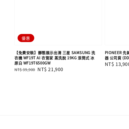
優惠
【免費安裝】靜態展示出清 三星 SAMSUNG 洗
PIONEER 
衣機 WF19T AI 衣管家 蒸洗脫 19KG 滾筒式 冰
器 公司貨 (DD
原白 WF19T6500GW
Regular
NT$ 13,90
Regular
Sale
NT$ 21,900
NT$ 39,900
price
price
price