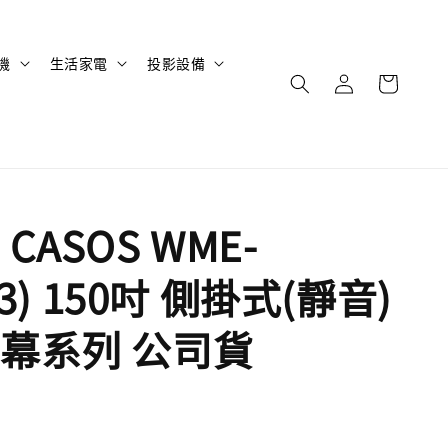
機
生活家電
投影設備
CASOS WME-
4:3) 150吋 側掛式(靜音)
幕系列 公司貨