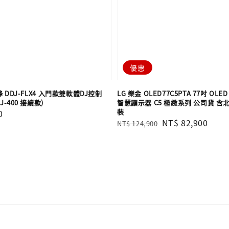
優惠
先鋒 DDJ-FLX4 入門款雙軟體DJ控制
LG 樂金 OLED77C5PTA 77吋 OLED e
J-400 接續款)
智慧顯示器 C5 極緻系列 公司貨 
裝
0
Regular
Sale
NT$ 82,900
NT$ 124,900
price
price