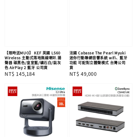
【限時送MUO】 KEF 英國 LS60
法國 Cabasse The Pearl Myuki
Wireless 主動式落地無線喇叭 揚
迷你行動聯網音響系統 wifi、藍牙
聲器 碳黑色/皇室藍/礦石白/鈦灰
功能 可配對立體聲模式 台灣公司
色 AirPlay 2 藍牙 公司貨
貨
Regular
NT$ 145,184
Regular
NT$ 49,000
price
price