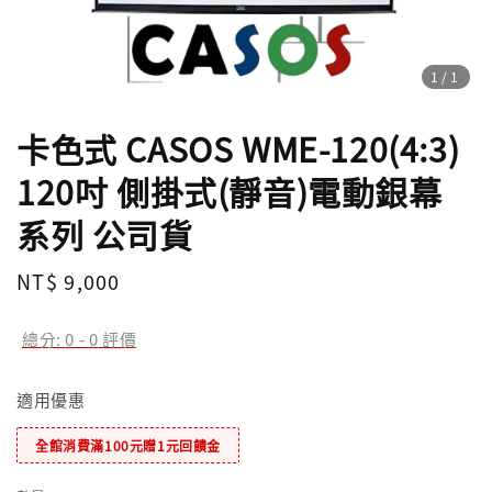
1
/1
卡色式 CASOS WME-120(4:3)
120吋 側掛式(靜音)電動銀幕
系列 公司貨
Regular
NT$ 9,000
price
總分:
0
-
0
評價
適用優惠
全館消費滿100元贈1元回饋金