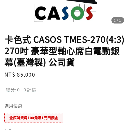
1
/1
卡色式 CASOS TMES-270(4:3)
270吋 豪華型軸心席白電動銀
幕(臺灣製) 公司貨
Regular
NT$ 85,000
price
總分:
0
-
0
評價
適用優惠
全館消費滿100元贈1元回饋金