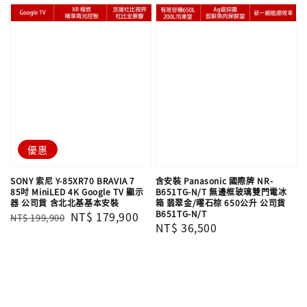
優惠
SONY 索尼 Y-85XR70 BRAVIA 7
含安裝 Panasonic 國際牌 NR-
85吋 MiniLED 4K Google TV 顯示
B651TG-N/T 無邊框玻璃雙門電冰
器 公司貨 含北北基基本安裝
箱 翡翠金/曜石棕 650公升 公司貨
B651TG-N/T
Regular
Sale
NT$ 179,900
NT$ 199,900
Regular
NT$ 36,500
price
price
price