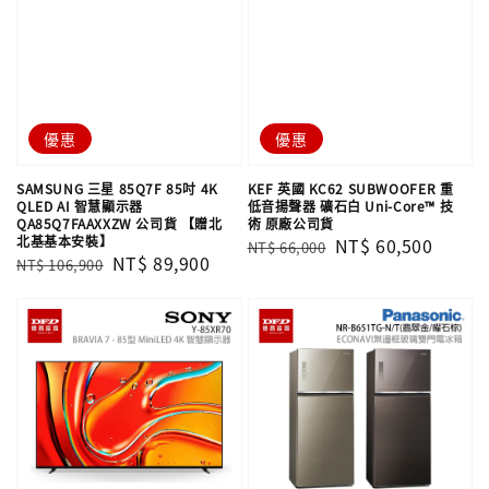
優惠
優惠
SAMSUNG 三星 85Q7F 85吋 4K
KEF 英國 KC62 SUBWOOFER 重
QLED AI 智慧顯示器
低音揚聲器 礦石白 Uni-Core™ 技
QA85Q7FAAXXZW 公司貨 【贈北
術 原廠公司貨
北基基本安裝】
Regular
Sale
NT$ 60,500
NT$ 66,000
Regular
Sale
NT$ 89,900
NT$ 106,900
price
price
price
price