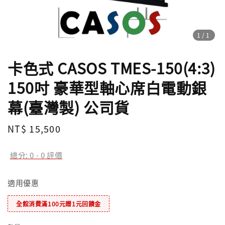
1
/1
卡色式 CASOS TMES-150(4:3)
150吋 豪華型軸心席白電動銀
幕(臺灣製) 公司貨
Regular
NT$ 15,500
price
總分:
0
-
0
評價
適用優惠
全館消費滿100元贈1元回饋金