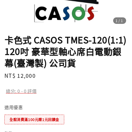
1
/1
卡色式 CASOS TMES-120(1:1)
120吋 豪華型軸心席白電動銀
幕(臺灣製) 公司貨
Regular
NT$ 12,000
price
總分:
0
-
0
評價
適用優惠
全館消費滿100元贈1元回饋金