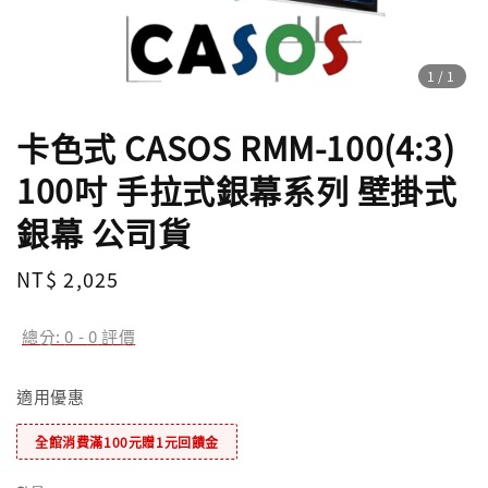
1
/1
卡色式 CASOS RMM-100(4:3)
100吋 手拉式銀幕系列 壁掛式
銀幕 公司貨
Regular
NT$ 2,025
price
總分:
0
-
0
評價
適用優惠
全館消費滿100元贈1元回饋金