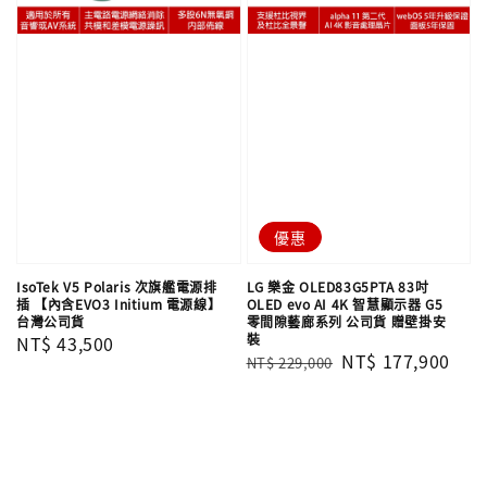
優惠
IsoTek V5 Polaris 次旗艦電源排
LG 樂金 OLED83G5PTA 83吋
插 【內含EVO3 Initium 電源線】
OLED evo AI 4K 智慧顯示器 G5
台灣公司貨
零間隙藝廊系列 公司貨 贈壁掛安
裝
Regular
NT$ 43,500
Regular
Sale
NT$ 177,900
NT$ 229,000
price
price
price