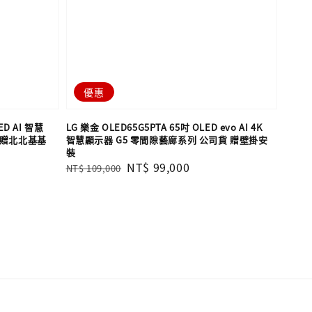
優惠
ED AI 智慧
LG 樂金 OLED65G5PTA 65吋 OLED evo AI 4K
 【贈北北基基
智慧顯示器 G5 零間隙藝廊系列 公司貨 贈壁掛安
裝
Regular
Sale
NT$ 99,000
NT$ 109,000
price
price