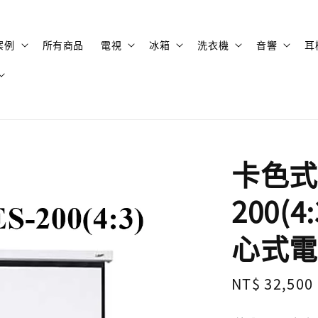
案例
所有商品
電視
冰箱
洗衣機
音響
耳
卡色式 
200(
心式電
Regular
NT$ 32,500
price