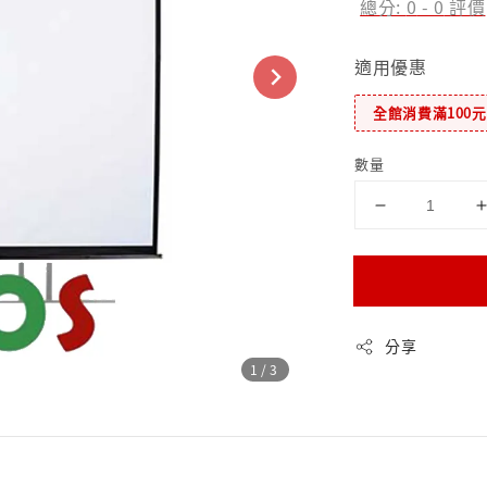
總分:
0
-
0
評價
適用優惠
全館消費滿100
數量
分享
1
/3