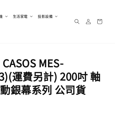
機
生活家電
投影設備
CASOS MES-
4:3)(運費另計) 200吋 軸
動銀幕系列 公司貨