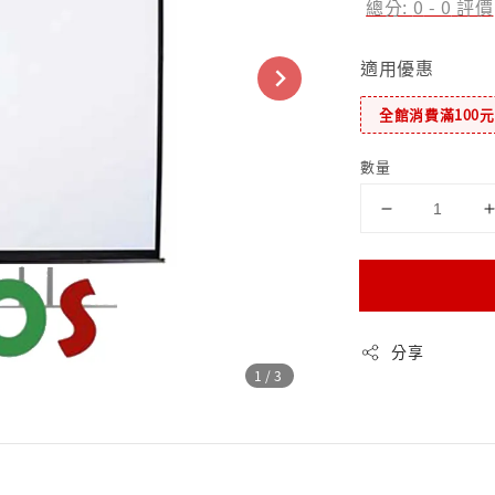
總分:
0
-
0
評價
適用優惠
全館消費滿100
數量
分享
1
/3