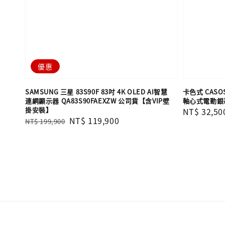
優惠
SAMSUNG 三星 83S90F 83吋 4K OLED AI智慧
卡色式 CASOS
連網顯示器 QA83S90FAEXZW 公司貨【含VIP壁
軸心式電動銀
掛安裝】
Regular
NT$ 32,50
Regular
Sale
NT$ 119,900
NT$ 199,900
price
price
price