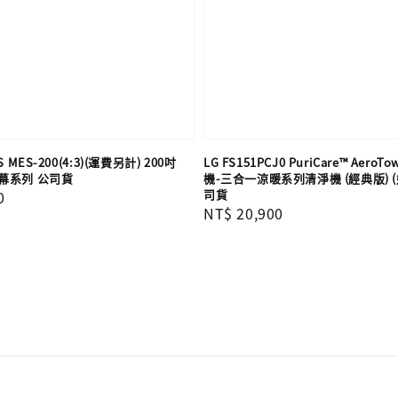
 MES-200(4:3)(運費另計) 200吋
LG FS151PCJ0 PuriCare™ AeroTo
幕系列 公司貨
機-三合一涼暖系列清淨機 (經典版) (
司貨
0
Regular
NT$ 20,900
price