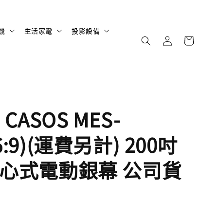
機
生活家電
投影設備
CASOS MES-
6:9)(運費另計) 200吋
9軸心式電動銀幕 公司貨