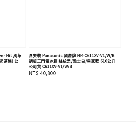
wer Hit 風革
含安裝 Panasonic 國際牌 NR-C611XV-V1/W/B
奶茶棕) 公
鋼板三門電冰箱 絲紋黑/雅士白/皇家藍 610公升
公司貨 C611XV-V1/W/B
Regular
NT$ 40,800
price