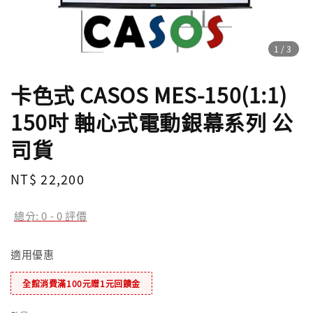
1
/3
卡色式 CASOS MES-150(1:1)
150吋 軸心式電動銀幕系列 公
司貨
Regular
NT$ 22,200
price
總分:
0
-
0
評價
適用優惠
全館消費滿100元贈1元回饋金