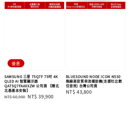
優惠
SAMSUNG 三星 75Q7F 75吋 4K
BLUESOUND NODE ICON N530
QLED AI 智慧顯示器
無線高音質串流播放機(支援杜比數
QA75Q7FAAXXZW 公司貨 【贈北
位音效) 台灣公司貨
北基基本安裝】
Regular
NT$ 43,800
Regular
Sale
NT$ 39,900
NT$ 60,900
price
price
price