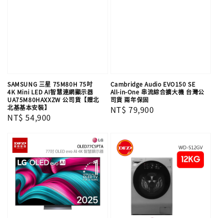
SAMSUNG 三星 75M80H 75吋
Cambridge Audio EVO150 SE
4K Mini LED AI智慧連網顯示器
All-in-One 串流綜合擴大機 台灣公
UA75M80HAXXZW 公司貨【贈北
司貨 兩年保固
北基基本安裝】
Regular
NT$ 79,900
Regular
NT$ 54,900
price
price