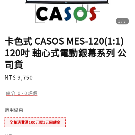
1
/3
卡色式 CASOS MES-120(1:1)
120吋 軸心式電動銀幕系列 公
司貨
Regular
NT$ 9,750
price
總分:
0
-
0
評價
適用優惠
全館消費滿100元贈1元回饋金