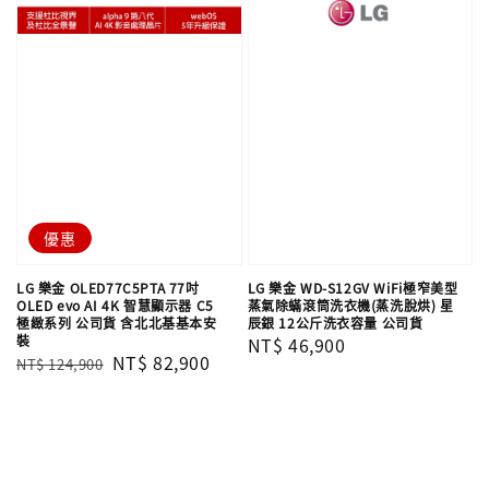
優惠
LG 樂金 OLED77C5PTA 77吋
LG 樂金 WD-S12GV WiFi極窄美型
OLED evo AI 4K 智慧顯示器 C5
蒸氣除蟎滾筒洗衣機(蒸洗脫烘) 星
極緻系列 公司貨 含北北基基本安
辰銀 12公斤洗衣容量 公司貨
裝
Regular
NT$ 46,900
Regular
Sale
NT$ 82,900
NT$ 124,900
price
price
price