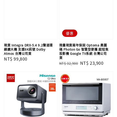
優惠
現貨 Integra DRX-5.4 9.2聲道環
限量現貨兩年保固 Optoma 奧圖
繞擴大機 支援8K訊號 Dolby
碼 Photon Go 智慧型便攜 超短焦
Atmos 台灣公司貨
投影機 Google TV系統 台灣公司
貨
Regular
NT$ 99,800
Regular
Sale
NT$ 23,900
NT$ 32,900
price
price
price