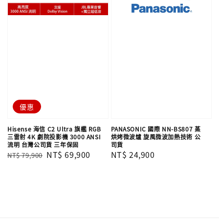
優惠
Hisense 海信 C2 Ultra 旗艦 RGB
PANASONIC 國際 NN-BS807 蒸
三雷射 4K 劇院投影機 3000 ANSI
烘烤微波爐 旋風微波加熱技術 公
流明 台灣公司貨 三年保固
司貨
Regular
Sale
NT$ 69,900
Regular
NT$ 24,900
NT$ 79,900
price
price
price