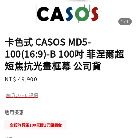
1
/1
卡色式 CASOS MD5-
100(16:9)-B 100吋 菲涅爾超
短焦抗光畫框幕 公司貨
Regular
NT$ 49,900
price
總分:
0
-
0
評價
適用優惠
全館消費滿100元贈1元回饋金