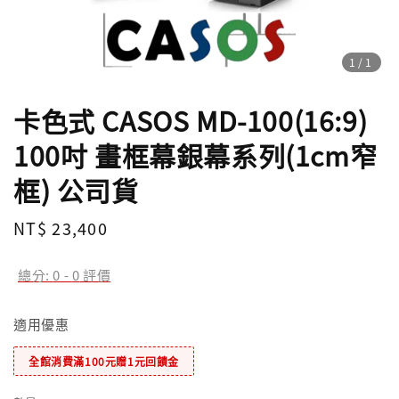
1
/1
卡色式 CASOS MD-100(16:9)
100吋 畫框幕銀幕系列(1cm窄
框) 公司貨
Regular
NT$ 23,400
price
總分:
0
-
0
評價
適用優惠
全館消費滿100元贈1元回饋金