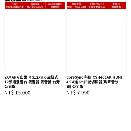
YAMAHA 山葉 MG12XUK 旋鈕式
CoreSync 科信 CSH401AK HDMI
12頻道混音台 混音器 混音機 台灣
4K 4進1出訊號切換器(具聲音分
公司貨
離) 公司貨
Regular
NT$ 15,000
Regular
NT$ 7,990
price
price