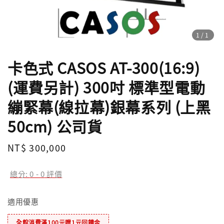
1
/1
卡色式 CASOS AT-300(16:9)
(運費另計) 300吋 標準型電動
繃緊幕(線拉幕)銀幕系列 (上黑
50cm) 公司貨
Regular
NT$ 300,000
price
總分:
0
-
0
評價
適用優惠
全館消費滿100元贈1元回饋金