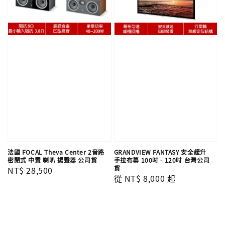
法國 FOCAL Theva Center 2音路
GRANDVIEW FANTASY 安全緩升
密閉式 中置 喇叭 揚聲器 公司貨
手拉布幕 100吋 - 120吋 台灣公司
貨
Regular
NT$ 28,500
Regular
從
NT$ 8,000
起
price
price