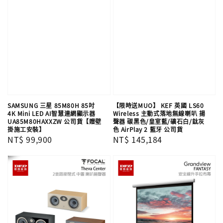
SAMSUNG 三星 85M80H 85吋
【限時送MUO】 KEF 英國 LS60
4K Mini LED AI智慧連網顯示器
Wireless 主動式落地無線喇叭 揚
UA85M80HAXXZW 公司貨【贈壁
聲器 碳黑色/皇室藍/礦石白/鈦灰
掛施工安裝】
色 AirPlay 2 藍牙 公司貨
Regular
NT$ 99,900
Regular
NT$ 145,184
price
price