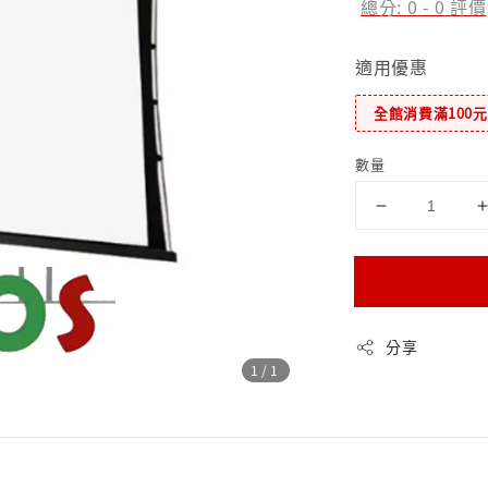
總分:
0
-
0
評價
適用優惠
全館消費滿100
數量
分享
1
/1