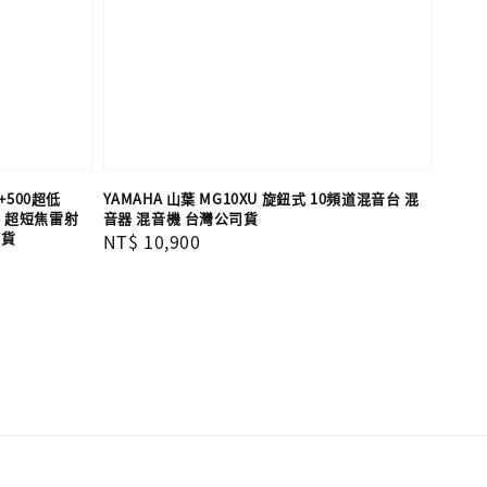
0+500超低
YAMAHA 山葉 MG10XU 旋鈕式 10頻道混音台 混
re 超短焦雷射
音器 混音機 台灣公司貨
司貨
Regular
NT$ 10,900
price