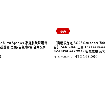
優惠
tyle Ultra Speaker 家庭劇院聲霸音
【官網限定送 BOSE Soundbar 70
揚聲器 黑色/白色/棕色 台灣公司
音】 SAMSUNG 三星 The Premie
SP-LSP9TWAXZW 4K 智慧電視 公
0
Regular
Sale
NT$ 169,000
NT$ 209,900
price
price