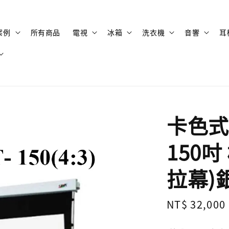
案例
所有商品
電視
冰箱
洗衣機
音響
耳
卡色式 C
150
拉幕)
Regular
NT$ 32,000
price