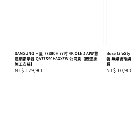
SAMSUNG 三星 77S90H 77吋 4K OLED AI智慧
Bose LifeS
連網顯示器 QA77S90HAXXZW 公司貨【贈壁掛
響 無線後環繞
施工安裝】
貨
Regular
NT$ 129,900
Regular
NT$ 10,90
price
price