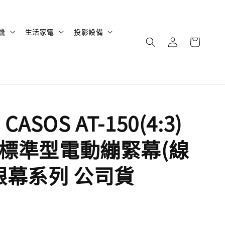
機
生活家電
投影設備
ASOS AT-150(4:3)
吋 標準型電動繃緊幕(線
銀幕系列 公司貨