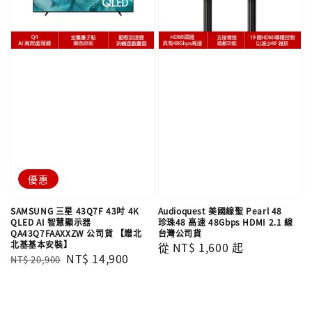
優惠
SAMSUNG 三星 43Q7F 43吋 4K
Audioquest 美國線聖 Pearl 48
QLED AI 智慧顯示器
珍珠48 高速 48Gbps HDMI 2.1 線
QA43Q7FAAXXZW 公司貨 【贈北
台灣公司貨
北基基本安裝】
Regular
從
NT$ 1,600
起
Regular
Sale
NT$ 14,900
NT$ 20,900
price
price
price