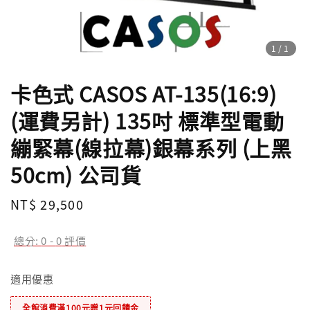
1
/1
卡色式 CASOS AT-135(16:9)
(運費另計) 135吋 標準型電動
繃緊幕(線拉幕)銀幕系列 (上黑
50cm) 公司貨
Regular
NT$ 29,500
price
總分:
0
-
0
評價
適用優惠
全館消費滿100元贈1元回饋金