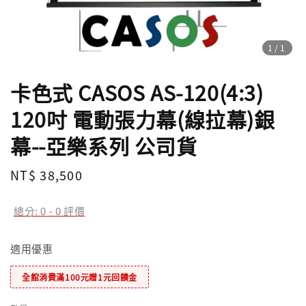
1
/1
卡色式 CASOS AS-120(4:3)
120吋 電動張力幕(線拉幕)銀
幕--亞樂系列 公司貨
Regular
NT$ 38,500
price
總分:
0
-
0
評價
適用優惠
全館消費滿100元贈1元回饋金