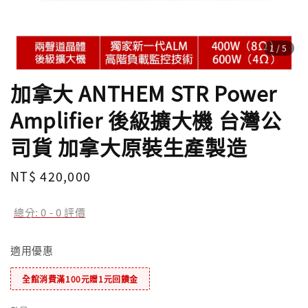
1
/5
加拿大 ANTHEM STR Power
Amplifier 後級擴大機 台灣公
司貨 加拿大原裝生產製造
Regular
NT$ 420,000
price
總分:
0
-
0
評價
適用優惠
全館消費滿100元贈1元回饋金