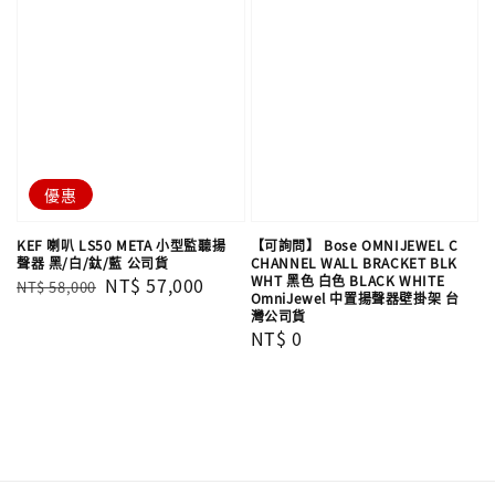
優惠
KEF 喇叭 LS50 META 小型監聽揚
【可詢問】 Bose OMNIJEWEL C
聲器 黑/白/鈦/藍 公司貨
CHANNEL WALL BRACKET BLK
WHT 黑色 白色 BLACK WHITE
Regular
Sale
NT$ 57,000
NT$ 58,000
OmniJewel 中置揚聲器壁掛架 台
price
price
灣公司貨
Regular
NT$ 0
price