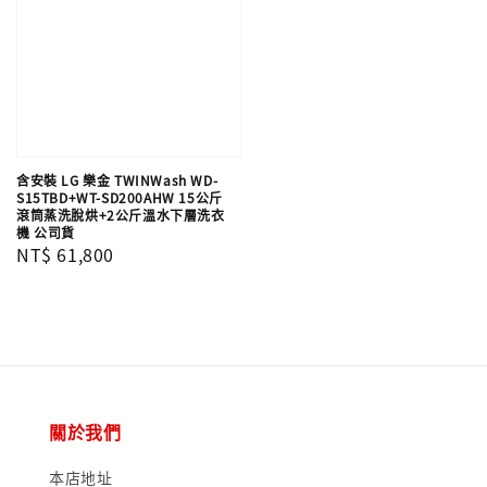
含安裝 LG 樂金 TWINWash WD-
S15TBD+WT-SD200AHW 15公斤
滾筒蒸洗脫烘+2公斤溫水下層洗衣
機 公司貨
Regular
NT$ 61,800
price
關於我們
本店地址