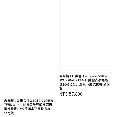
含安裝 LG 樂金 TW19W-250HW
TWINWash 19公斤雙能洗滾筒蒸
洗脫+2.5公斤溫水下層洗衣機 公司
貨
Regular
NT$ 57,800
price
含安裝 LG 樂金 TW105D-200HW
TWINWash 10.5公斤雙能洗滾筒
蒸洗脫烘+2公斤溫水下層洗衣機
公司貨